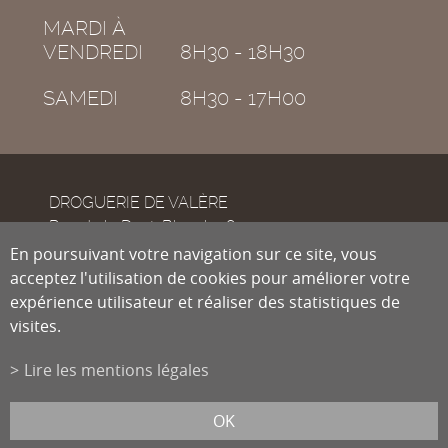
MARDI À
VENDREDI
8H30 - 18H30
SAMEDI
8H30 - 17H00
DROGUERIE DE VALÈRE
Rue de la Dent-Blanche 8
CH-1950
En poursuivant votre navigation sur ce site, vous
Sion
acceptez l'utilisation de cookies pour améliorer votre
expérience utilisateur et réaliser des statistiques de
visites.
Tél.
027 322 38 89
Fax
027 322 54 89
Lire les mentions légales
info@droguiste.net
powered by
/boomerang
et photos par
lindaphoto.ch
OK