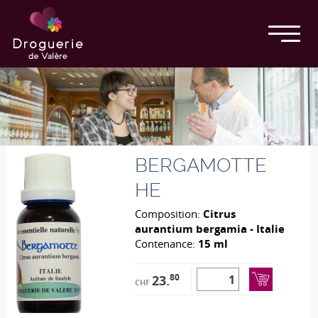
BERGAMOTTE
HE
Composition:
Citrus
aurantium bergamia - Italie
Contenance:
15 ml
80
23.
CHF