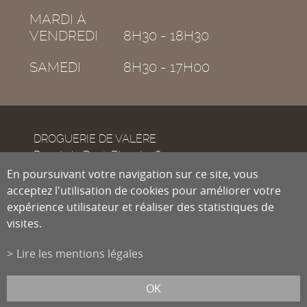
MARDI À
VENDREDI
8H30 - 18H30
SAMEDI
8H30 - 17H00
DROGUERIE DE VALÈRE
Rue de la Dent-Blanche 8
CH-1950
En poursuivant votre navigation sur ce site, vous
Sion
acceptez l'utilisation de cookies pour améliorer votre
expérience utilisateur et réaliser des statistiques de
visites.
Tél.
027 322 38 89
Fax
027 322 54 89
Lire les mentions légales
info@droguiste.net
powered by
/boomerang
et photos par
lindaphoto.ch
OK