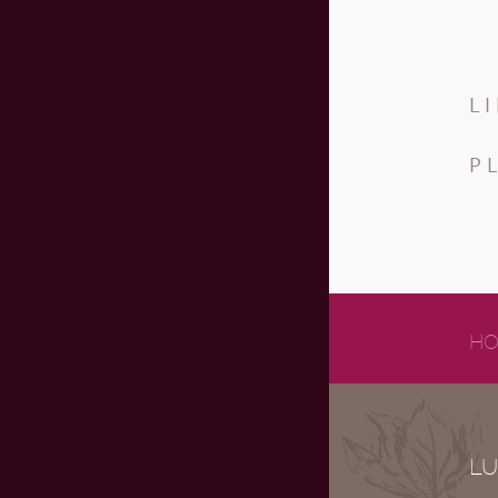
L
P
HO
LU