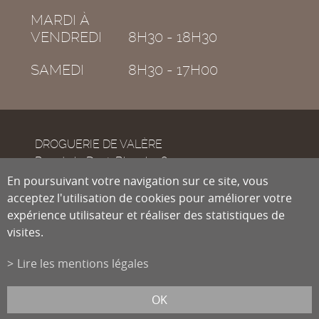
MARDI À
VENDREDI
8H30 - 18H30
SAMEDI
8H30 - 17H00
DROGUERIE DE VALÈRE
Rue de la Dent-Blanche 8
CH-1950
En poursuivant votre navigation sur ce site, vous
Sion
acceptez l'utilisation de cookies pour améliorer votre
expérience utilisateur et réaliser des statistiques de
visites.
Tél.
027 322 38 89
Fax
027 322 54 89
Lire les mentions légales
info@droguiste.net
powered by
/boomerang
et photos par
lindaphoto.ch
OK