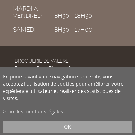
MARDI À
VENDREDI
8H30 - 18H30
SAMEDI
8H30 - 17H00
DROGUERIE DE VALÈRE
Rue de la Dent-Blanche 8
CH-1950
En poursuivant votre navigation sur ce site, vous
Sion
acceptez l'utilisation de cookies pour améliorer votre
expérience utilisateur et réaliser des statistiques de
visites.
Tél.
027 322 38 89
Fax
027 322 54 89
Lire les mentions légales
info@droguiste.net
powered by
/boomerang
et photos par
lindaphoto.ch
OK