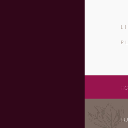
L
P
HO
LU