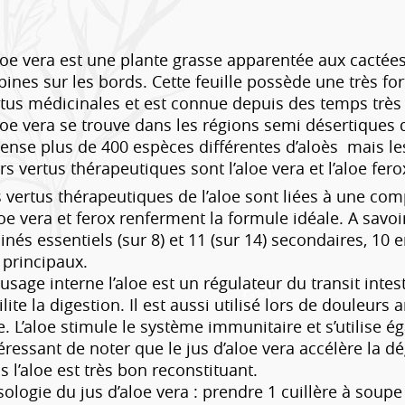
loe vera est une plante grasse apparentée aux cactée
pines sur les bords. Cette feuille possède une très fo
tus médicinales et est connue depuis des temps très 
loe vera se trouve dans les régions semi désertiques 
cense plus de 400 espèces différentes d’aloès mais l
rs vertus thérapeutiques sont l’aloe vera et l’aloe fero
 vertus thérapeutiques de l’aloe sont liées à une comp
loe vera et ferox renferment la formule idéale. A savo
nés essentiels (sur 8) et 11 (sur 14) secondaires, 10 
 principaux.
usage interne l’aloe est un régulateur du transit intest
ilite la digestion. Il est aussi utilisé lors de douleurs
e. L’aloe stimule le système immunitaire et s’utilise ég
éressant de noter que le jus d’aloe vera accélère la d
s l’aloe est très bon reconstituant.
ologie du jus d’aloe vera : prendre 1 cuillère à soup