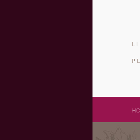
L
P
HO