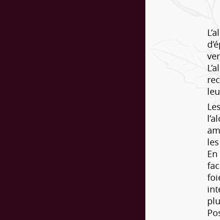
L’a
d’é
ver
L’a
re
leu
Les
l’a
ami
les
En 
fac
foi
int
plu
Pos