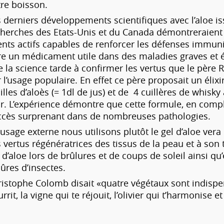
re boisson.
 derniers développements scientifiques avec l’aloe i
herches des Etats-Unis et du Canada démontreraient 
nts actifs capables de renforcer les défenses immuni
re un médicament utile dans des maladies graves et évo
 la science tarde à confirmer les vertus que le pèr
 l’usage populaire. En effet ce père proposait un élixi
illes d’aloès (= 1dl de jus) et de 4 cuillères de whisky
ur. L’expérience démontre que cette formule, en comp
ccès surprenant dans de nombreuses pathologies.
usage externe nous utilisons plutôt le gel d’aloe ve
 vertus régénératrices des tissus de la peau et à son 
 d’aloe lors de brûlures et de coups de soleil ainsi q
ûres d’insectes.
istophe Colomb disait «quatre végétaux sont indispen
rrit, la vigne qui te réjouit, l’olivier qui t’harmonise et 