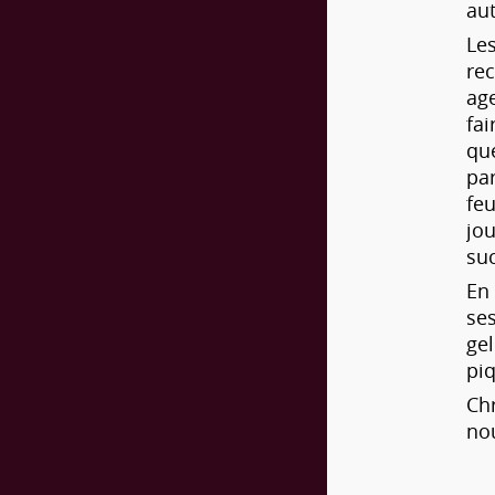
aut
Les
rec
age
fai
que
par
feu
jo
su
En 
ses
gel
piq
Chr
nou