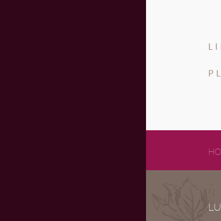
L
P
HO
LU