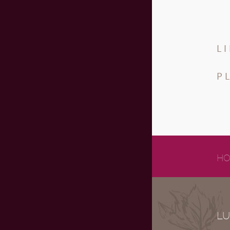
L
P
HO
LU