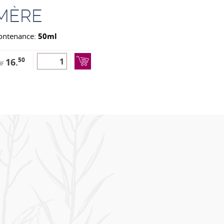
MÈRE
ontenance:
50ml
50
16.
HF