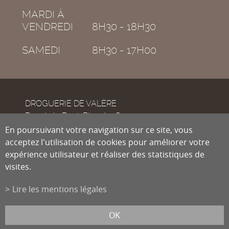
MARDI À
VENDREDI
8H30 - 18H30
SAMEDI
8H30 - 17H00
DROGUERIE DE VALÈRE
Rue de la Dent-Blanche 8
CH-1950
En poursuivant votre navigation sur ce site, vous
Sion
acceptez l'utilisation de cookies pour améliorer votre
expérience utilisateur et réaliser des statistiques de
visites.
Tél.
027 322 38 89
Fax
027 322 54 89
Lire les mentions légales
info@droguiste.net
powered by
/boomerang
et photos par
lindaphoto.ch
OK