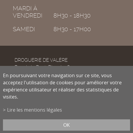
MARDI À
VENDREDI
8H30 - 18H30
SAMEDI
8H30 - 17H00
DROGUERIE DE VALÈRE
Rue de la Dent-Blanche 8
CH-1950
En poursuivant votre navigation sur ce site, vous
Sion
acceptez l'utilisation de cookies pour améliorer votre
expérience utilisateur et réaliser des statistiques de
visites.
Tél.
027 322 38 89
Fax
027 322 54 89
Lire les mentions légales
info@droguiste.net
powered by
/boomerang
et photos par
lindaphoto.ch
OK