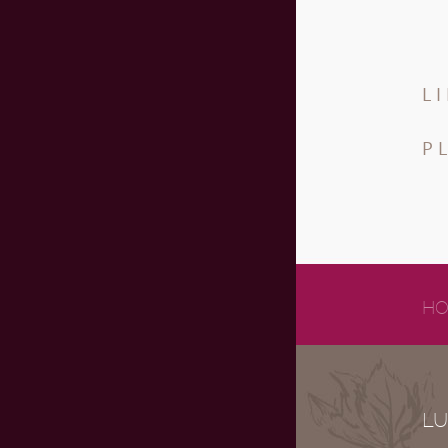
L
P
HO
LU